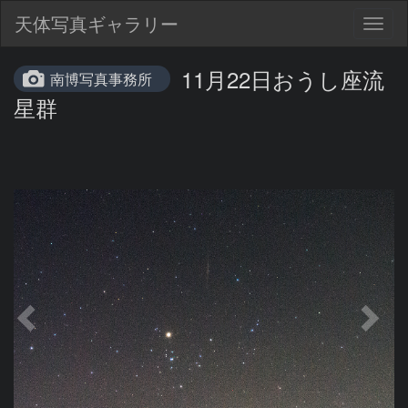
天体写真ギャラリー
Togg
navig
11月22日おうし座流
南博写真事務所
星群