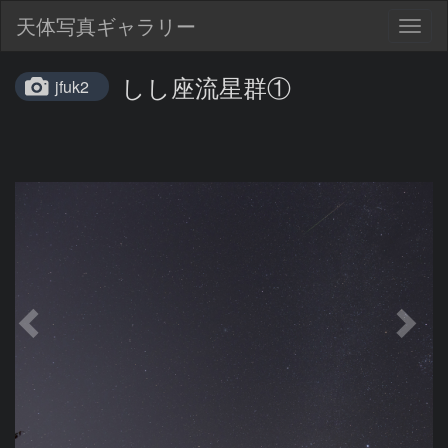
天体写真ギャラリー
Togg
navig
しし座流星群①
jfuk2