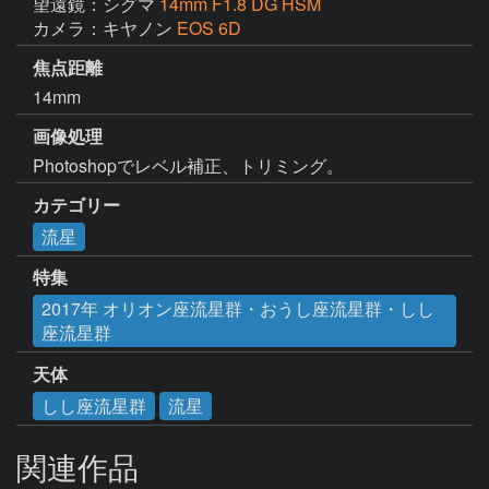
望遠鏡：シグマ
14mm F1.8 DG HSM
カメラ：キヤノン
EOS 6D
焦点距離
14mm
画像処理
Photoshopでレベル補正、トリミング。
カテゴリー
流星
特集
2017年 オリオン座流星群・おうし座流星群・しし
座流星群
天体
しし座流星群
流星
関連作品