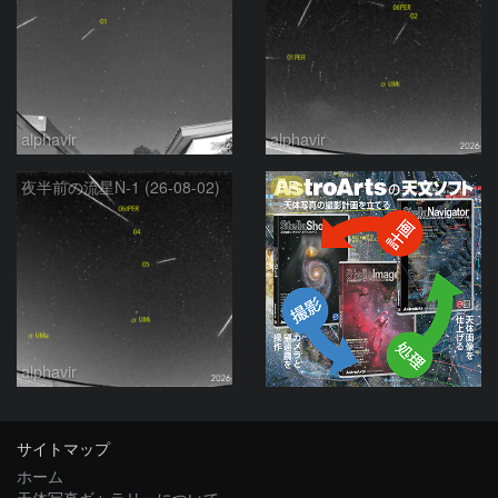
alphavir
alphavir
PR
夜半前の流星N-1 (26-08-02)
alphavir
サイトマップ
ホーム
天体写真ギャラリーについて