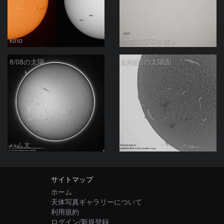
kino
小犬のプロキオン
8/08の太陽
8月8日の太陽面
ハム太
ta-o
サイトマップ
ホーム
天体写真ギャラリーについて
利用規約
ログイン/新規登録