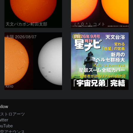
天文バカボン町田支部
（＾０＾）コメト
PR
太陽 2026/08/07
kino
llow
ストロアーツ
itter
ouTube
空アナウンス