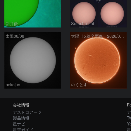
新井優
Sorachu-hai
太陽08/08
太陽 Hα線全面像 2026/08/08
nekojun
のくとす
会社情報
Fo
アストロアーツ
ア
製品情報
Tw
星ナビ
Y
星空ガイド
星