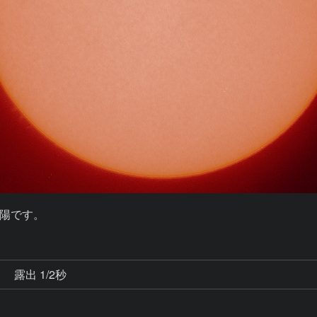
陽です。
秒
露出 1/2秒