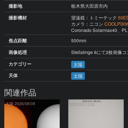
撮影地
栃木県大田原市内
撮影機材
望遠鏡：トミーテック
50E
カメラ：ニコン
COOLPIX9
Coronado Solarmax40
焦点距離
500mm
画像処理
StellaImge 6にて2枚画
カテゴリー
太陽
天体
太陽
関連作品
太陽 2026/08/08
2026/8/8 太陽