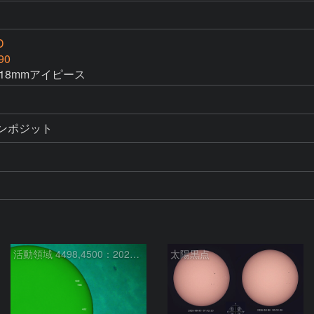
D
90
、PL18mmアイピース
像コンポジット
活動領域 4498,4500：2026/08/08
太陽黒点