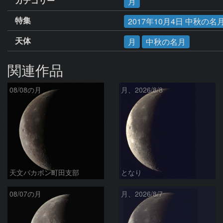
カテゴリー
月
特集
2017年10月4日 中秋の名
天体
月
中秋の名月
関連作品
08/08の月
月、2026/8/8
天文バカボン町田支部
となり
08/07の月
月、2026/8/7