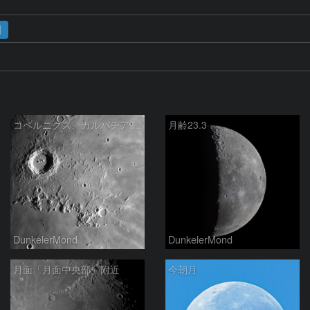
月
コペルニクス、カルパチア山脈付近
月齢23.3
DunkelerMond
DunkelerMond
月面「月面中央部」附近
今朝月