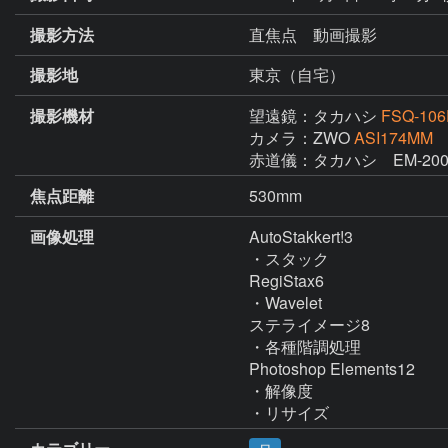
撮影方法
直焦点 動画撮影
撮影地
東京（自宅）
撮影機材
望遠鏡：タカハシ
FSQ-10
カメラ：ZWO
ASI174MM
赤道儀：タカハシ　EM-200
焦点距離
530mm
画像処理
AutoStakkert!3

・スタック

RegiStax6

・Wavelet

ステライメージ8

・各種階調処理

Photoshop Elements12

・解像度

・リサイズ