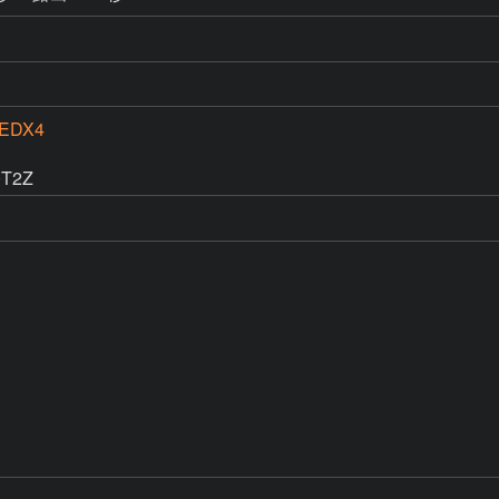
6EDX4
T2Z