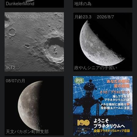
DunkelerMond
地球の為
Moon 2026-08-07
月齢23.3 2026/8/7
IKT2
政やんシニアの手習い
PR
08/07の月
天文バカボン町田支部