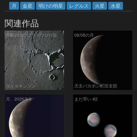
月
金星
明けの明星
レグルス
火星
水星
関連作品
月齢23.3のフラマウロ付近
08/08の月
ウィルキンソン
天文バカボン町田支部
月、2026/8/8
まだ早い #2