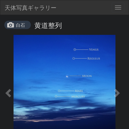
天体写真ギャラリー
Togg
navig
黄道整列
白石