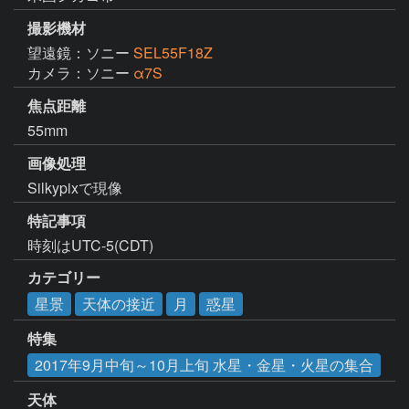
撮影機材
望遠鏡：ソニー
SEL55F18Z
カメラ：ソニー
α7S
焦点距離
55mm
画像処理
Silkypixで現像
特記事項
時刻はUTC-5(CDT)
カテゴリー
星景
天体の接近
月
惑星
特集
2017年9月中旬～10月上旬 水星・金星・火星の集合
天体