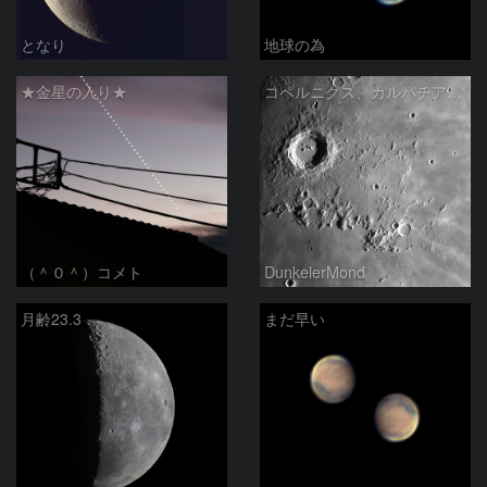
となり
地球の為
★金星の入り★
コペルニクス、カルパチア山脈付近
（＾０＾）コメト
DunkelerMond
月齢23.3
まだ早い