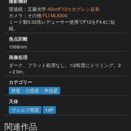
撮影機材
望遠鏡：五藤光学
45cmF12カセグレン反射
カメラ：その他
FLI ML8300
ミード製0.33倍レデューサー使用でF12をF4.6に短
縮。
焦点距離
1068mm
画像処理
ダーク、フラット処理なし。1/2程度にトリミング。2 
× 2 bin。
カテゴリー
彗星・小惑星・準惑星
天体
ヴォルフ彗星
14P
関連作品