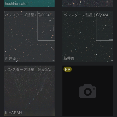
hoshino-satori
masachin2
パンスターズ彗星 ( C/2024R4 )：2026/06/28
パンスターズ彗星 ( C/2024G4 )の予報位置：2026/06/23
新井優
新井優
PR
パンスターズ彗星 連続写真 再処理
KIHARAN