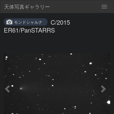
天体写真ギャラリー
Togg
navig
C/2015
モンドシャルナ
ER61/PanSTARRS