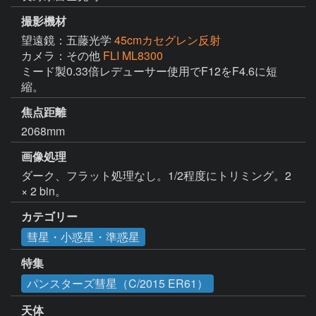
撮影機材
望遠鏡：五藤光学
45cmカセグレン反射
カメラ：その他
FLI ML8300
ミード製0.33倍レデューサー使用でF12をF4.6に短
縮。
焦点距離
2068mm
画像処理
ダーク、フラット処理なし。1/2程度にトリミング。2 
× 2 bin。
カテゴリー
彗星・小惑星・準惑星
特集
パンスターズ彗星（C/2015 ER61）
天体