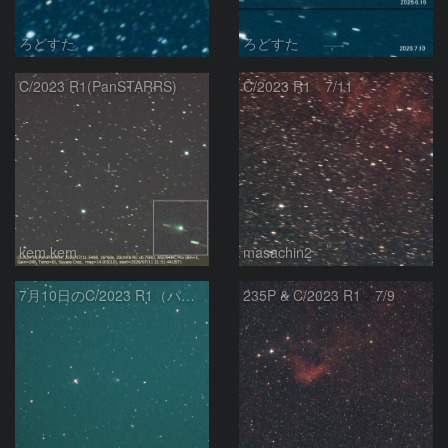
ろどすた
ろどすた
C/2023 R1(PanSTARRS)
C/2023 R1 7/11
kem.kem
masachin2
7月10日のC/2023 R1（パンスターズ彗星）
235P & C/2023 R1 7/9