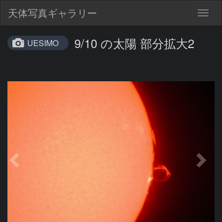
天体写真ギャラリー
Togg
navig
9/10 の太陽 部分拡大2
UESIMO