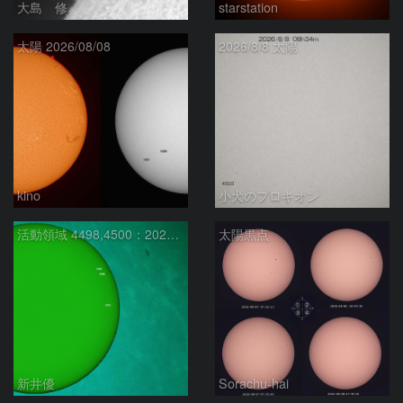
大島 修
starstation
太陽 2026/08/08
2026/8/8 太陽
kino
小犬のプロキオン
活動領域 4498,4500：2026/08/08
太陽黒点
新井優
Sorachu-hai