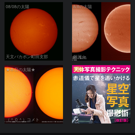
08/08の太陽
8/8の太陽
天文バカボン町田支部
銀河☆
PR
★本日の太陽★
（＾０＾）コメト