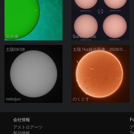
新井優
Sorachu-hai
太陽08/08
太陽 Hα線全面像 2026/08/08
nekojun
のくとす
会社情報
Fo
アストロアーツ
ア
製品情報
Tw