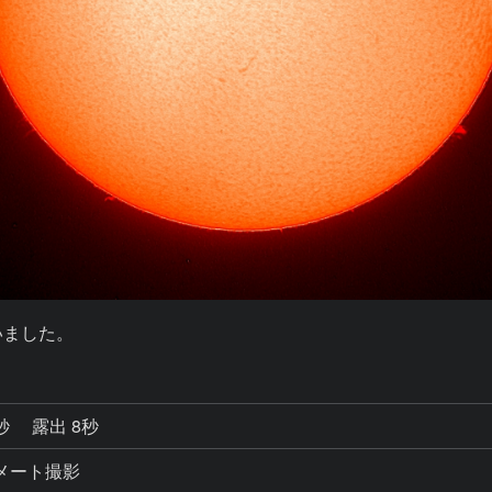
いました。
6秒
露出 8秒
コリメート撮影