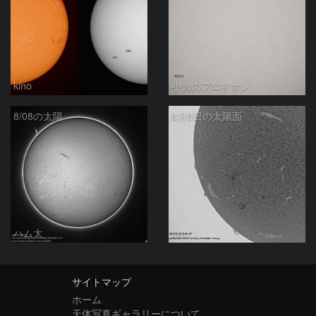
kino
小犬のプロキオン
8/08の太陽
8月8日の太陽面
ハム太
ta-o
サイトマップ
ホーム
天体写真ギャラリーについて