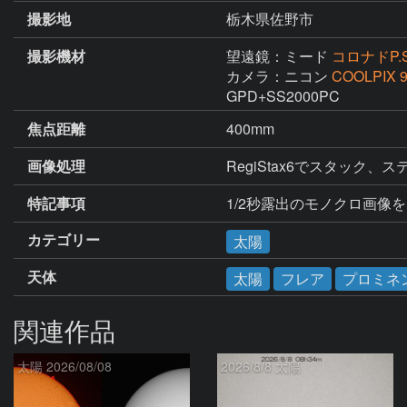
撮影地
栃木県佐野市
撮影機材
望遠鏡：ミード
コロナドP.S
カメラ：ニコン
COOLPIX 
GPD+SS2000PC
焦点距離
400mm
画像処理
RegiStax6でスタッ
特記事項
1/2秒露出のモノクロ画像を
カテゴリー
太陽
天体
太陽
フレア
プロミネ
関連作品
太陽 2026/08/08
2026/8/8 太陽