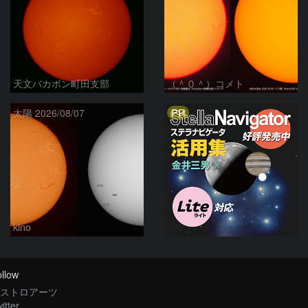
天文バカボン町田支部
（＾０＾）コメト
PR
太陽 2026/08/07
kino
llow
ストロアーツ
itter