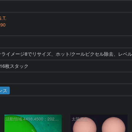
.T.
990
ク、ステライメージ8でリサイズ、ホット/クールピクセル除去、レ
16枚スタック
ンス
活動領域 4498,4500：2026/08/08
太陽黒点