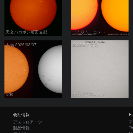
天文バカボン町田支部
（＾０＾）コメト
太陽 2026/08/07
2026/8/7 太陽
kino
小犬のプロキオン
会社情報
Fo
アストロアーツ
ア
製品情報
Tw