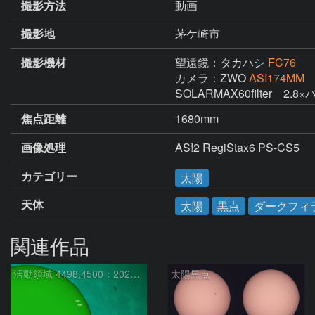
撮影方法
動画
撮影地
茅ケ崎市
撮影機材
望遠鏡：タカハシ
FC76
カメラ：ZWO
ASI174MM
SOLARMAX60filter　2
焦点距離
1680mm
画像処理
AS!2 RegiStax6 PS-CS5
カテゴリー
太陽
天体
太陽
黒点
ダークフィ
関連作品
活動領域 4498,4500：2026/08/08
太陽黒点