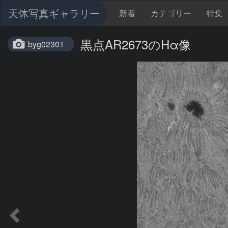
天体写真ギャラリー
新着
カテゴリー
特集
黒点AR2673のHα像
byg02301