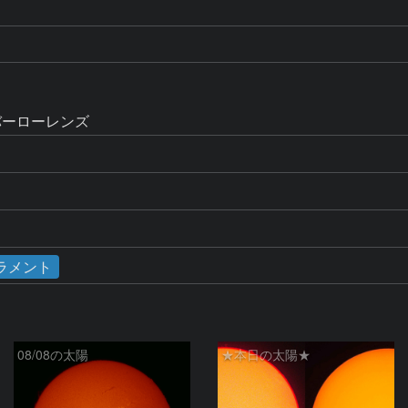
.8×バーローレンズ
ラメント
08/08の太陽
★本日の太陽★