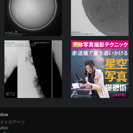
ハム太
ta-o
PR
Sun 2026-08-07
IKT2
llow
ストロアーツ
itter