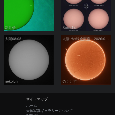
新井優
Sorachu-hai
太陽08/08
太陽 Hα線全面像 2026/08/08
nekojun
のくとす
サイトマップ
ホーム
天体写真ギャラリーについて