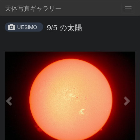
天体写真ギャラリー
Togg
navig
9/5 の太陽
UESIMO