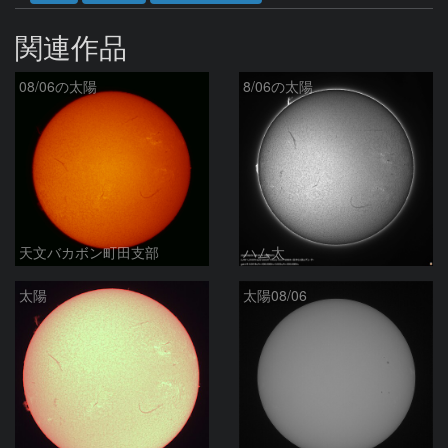
関連作品
08/06の太陽
8/06の太陽
天文バカボン町田支部
ハム太
太陽
太陽08/06