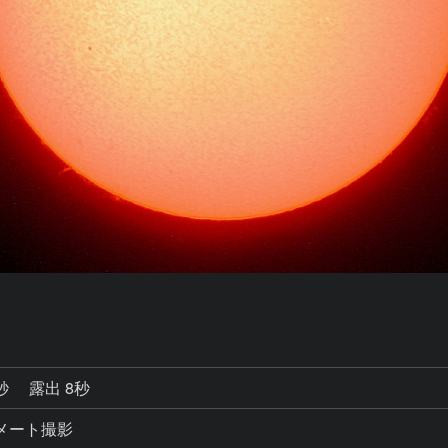
5秒
露出 8秒
コリメート撮影