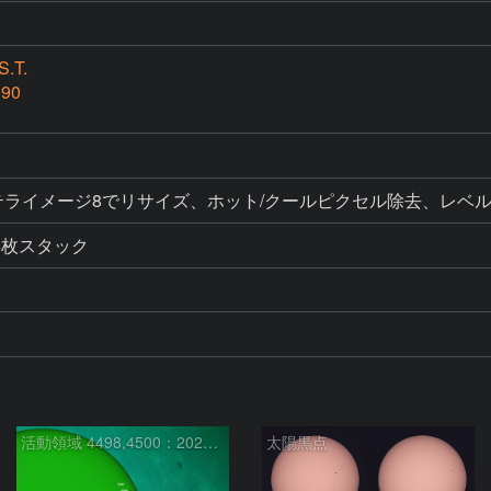
.T.
990
ク、ステライメージ8でリサイズ、ホット/クールピクセル除去、レベ
6枚スタック
活動領域 4498,4500：2026/08/08
太陽黒点