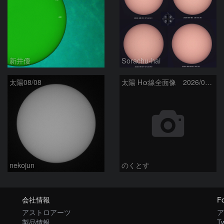
新井優
Sorachu-hai
太陽08/08
太陽 Hα線全面像 2026/08/08
nekojun
のくとす
会社情報
Fo
アストロアーツ
ア
製品情報
Tw