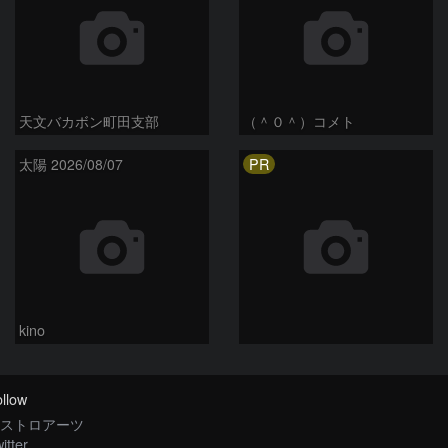
天文バカボン町田支部
（＾０＾）コメト
PR
太陽 2026/08/07
kino
llow
ストロアーツ
itter