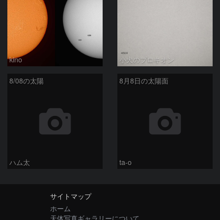
kino
小犬のプロキオン
8/08の太陽
8月8日の太陽面
ハム太
ta-o
サイトマップ
ホーム
天体写真ギャラリーについて