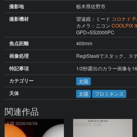
撮影地
栃木県佐野市
撮影機材
望遠鏡：ミード
コロナド P.S
カメラ：ニコン
COOLPIX 
GPD+SS2000PC
焦点距離
400mm
画像処理
RegiStax6でスタッ
特記事項
1/2秒露出のカラー画像を1
カテゴリー
太陽
天体
太陽
プロミネンス
関連作品
太陽 2026/08/08
2026/8/8 太陽