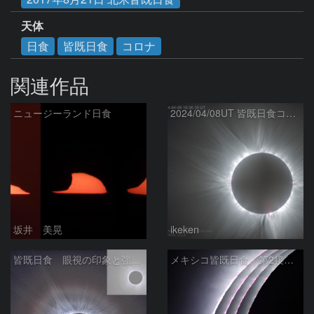
天体
日食
皆既日食
コロナ
関連作品
ニュージーランド日食
2024/04/08UT 皆既日食コロナ(HDR, R-USM)
坂井 美晃
ikeken
皆既日食 眼視の印象と強調 2024/04/09
メキシコ皆既日食 第2接触時