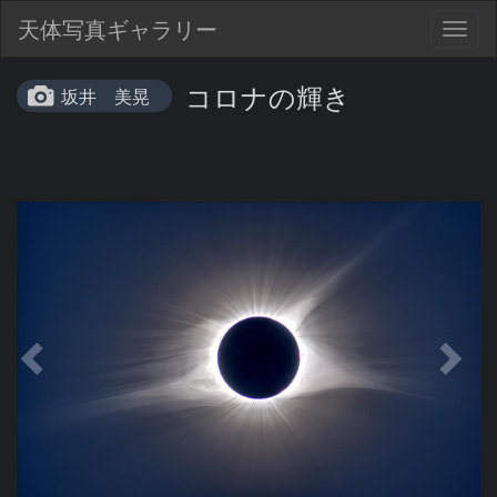
天体写真ギャラリー
Togg
navig
コロナの輝き
坂井 美晃