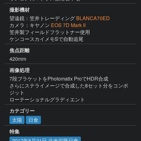
撮影機材
望遠鏡：笠井トレーディング
BLANCA70ED
カメラ：キヤノン
EOS 7D Mark II
笠井製フィールドフラットナー使用

ケンコースカイメモSで自動追尾
焦点距離
420mm
画像処理
7段ブラケットをPhotomatix ProでHDR合成

さらにステライメージで合成した8セット分をコンポ
ジット

ローテーショナルグラディエント
カテゴリー
太陽
日食
特集
2017年8月21日 北米皆既日食