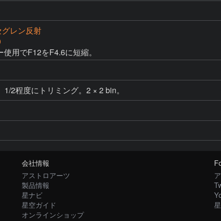
カセグレン反射
0
使用でF12をF4.6に短縮。
2程度にトリミング。2 × 2 bin。
会社情報
Fo
アストロアーツ
ア
製品情報
Tw
星ナビ
Y
星空ガイド
星
オンラインショップ