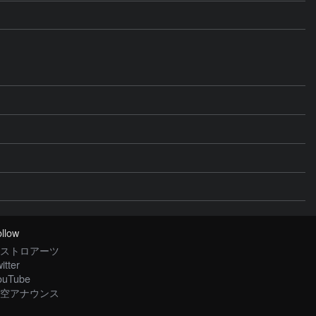
llow
ストロアーツ
itter
ouTube
空アナウンス