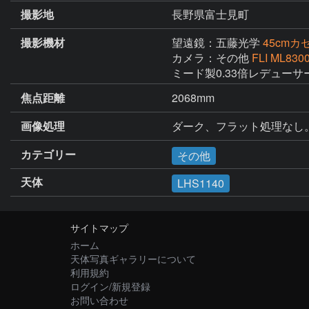
撮影地
長野県富士見町
撮影機材
望遠鏡：五藤光学
45cm
カメラ：その他
FLI ML830
ミード製0.33倍レデューサー
焦点距離
2068mm
画像処理
ダーク、フラット処理なし。1/
カテゴリー
その他
天体
LHS1140
サイトマップ
ホーム
天体写真ギャラリーについて
利用規約
ログイン/新規登録
お問い合わせ