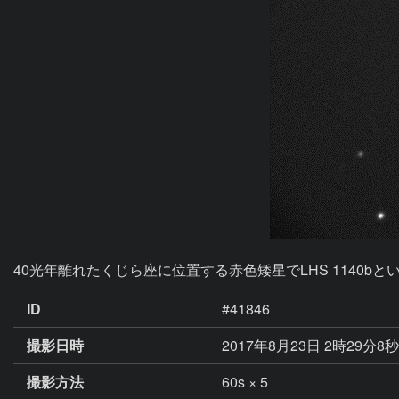
40光年離れたくじら座に位置する赤色矮星でLHS 1140b
ID
#41846
撮影日時
2017年8月23日 2時29分8
撮影方法
60s × 5