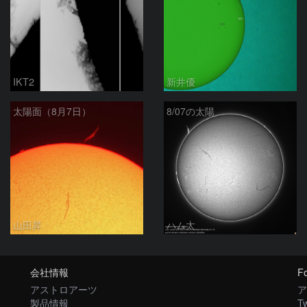
IKT2
新井優
太陽面（8月7日）
8/07の太陽
山田昇
ハム太
会社情報
Fo
アストロアーツ
ア
製品情報
Tw