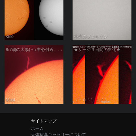
kino
小犬のプロキオン
8/7朝の太陽(Hα中心付近、プロミネンス)
★サージ３日間の変化★
Maki
（＾０＾）コメト
サイトマップ
ホーム
天体写真ギャラリーについて