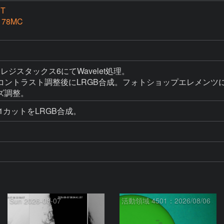
PT
178MC
ック後レジスタックス6にてWavelet処理。

コントラスト調整後にLRGB合成。フォトショップエレメンツ
ズ調整。
1カットをLRGB合成。
Sun 2026-08-07
活動領域 4501：2026/08/06