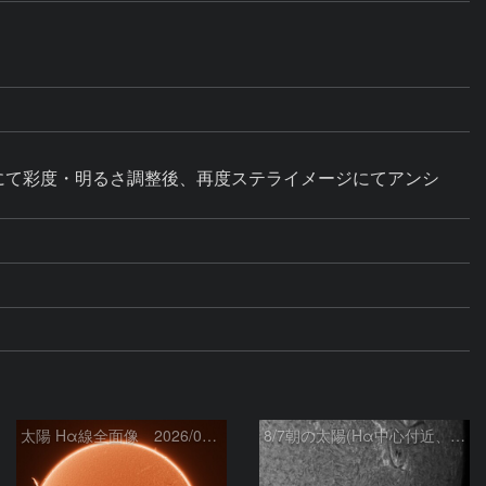
にて彩度・明るさ調整後、再度ステライメージにてアンシ
太陽 Hα線全面像 2026/08/07
8/7朝の太陽(Hα中心付近、4498、4502付近)