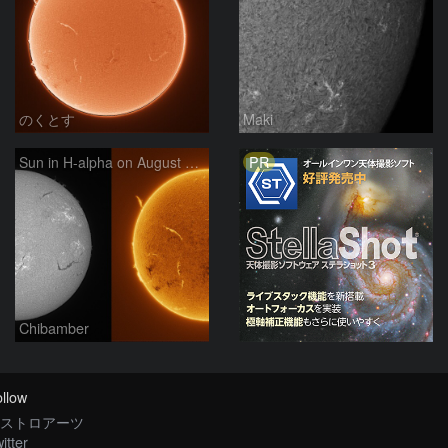
のくとす
Maki
PR
Sun in H-alpha on August 7, 2026
Chibamber
llow
ストロアーツ
itter