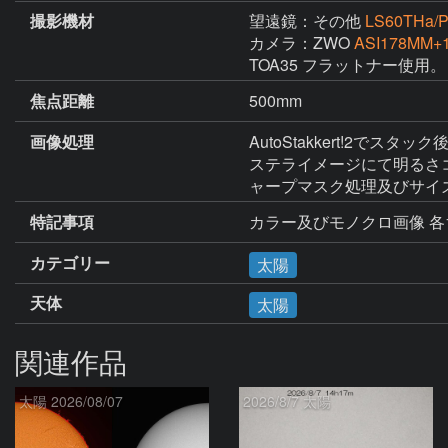
撮影機材
望遠鏡：その他
LS60THa/
カメラ：ZWO
ASI178MM+
TOA35 フラットナー使用。
焦点距離
500mm
画像処理
AutoStakkert!2でスタ
ステライメージにて明るさ
ャープマスク処理及びサイ
特記事項
カラー及びモノクロ画像 各
カテゴリー
太陽
天体
太陽
関連作品
太陽 2026/08/07
2026/8/7 太陽