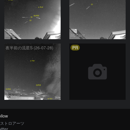
alphavir
alphavir
PR
夜半前の流星S (26-07-28)
alphavir
llow
ストロアーツ
itter