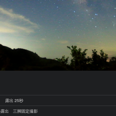
秒
露出 25秒
ュアル露出 三脚固定撮影