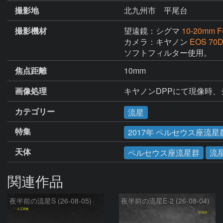
撮影地
北九州市 平尾台
撮影機材
望遠鏡：シグマ
10-20mm F
カメラ：キヤノン
EOS 70
ソフトフィルター使用。
焦点距離
10mm
画像処理
キヤノンDPPにて現像時
カテゴリー
流星
特集
2017年 ペルセウス座流星
天体
ペルセウス座流星群
流
関連作品
夜半前の流星S (26-08-05)
夜半前の流星E-2 (26-08-04)