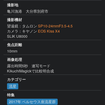
撮影地
亀川漁港 大分県別府市
撮影機材
望遠鏡：タムロン
SP10-24mmF3.5-4.5
カメラ：キヤノン
EOS Kiss X4
SLIK U8000
焦点距離
10mm
画像処理
露出時間5秒　連写モード

KikuchiMagickで比較明合成
カテゴリー
流星
特集
2017年 ペルセウス座流星群