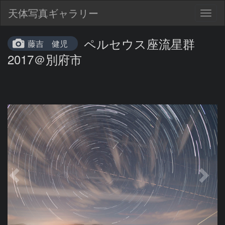
天体写真ギャラリー
Togg
navig
ペルセウス座流星群
藤吉 健児
2017＠別府市