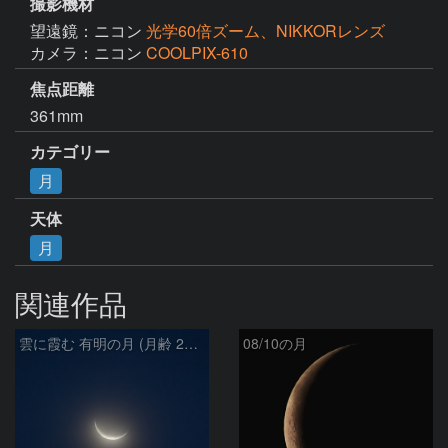
撮影機材
望遠鏡：ニコン
光学60倍ズーム、NIKKORレンズ
カメラ：ニコン
COOLPIX-610
焦点距離
361mm
カテゴリー
月
天体
月
関連作品
雲に霞む 有明の月 (月齢 26.4)
08/10の月