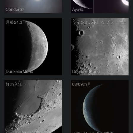
Condor57
Aya鶴
月齢24.3
ラインホルト、ケプラー付近
DunkelerMond
DunkelerMond
虹の入江
08/09の月