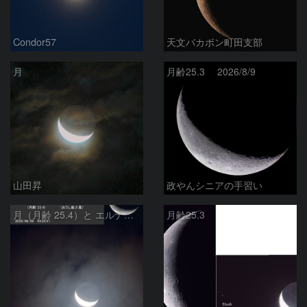
Condor57
天文バカボン町田支部
月
月齢25.3 2026/8/9
山田昇
政やんシニアの手習い
月（月齢 25.4）と エルナト（おうし座β星）
月齢25.3