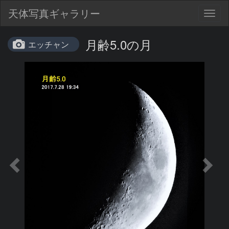
天体写真ギャラリー
Togg
navig
月齢5.0の月
エッチャン