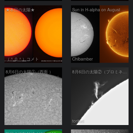
★本日の太陽★
Sun in H-alpha on August 6, 2026
（＾０＾）コメト
Chibamber
8月6日の太陽①（西面 ）
8月6日の太陽②（プロミネン北東縁 ）
toritori
toritori