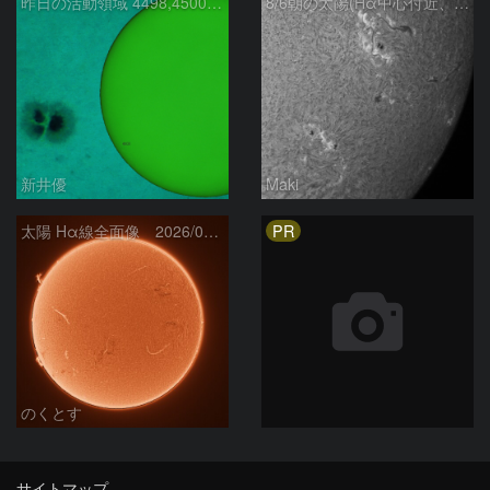
昨日の活動領域 4498,4500：2026/08/05
8/6朝の太陽(Hα中心付近、4498、4502付近)
新井優
Maki
PR
太陽 Hα線全面像 2026/08/06
のくとす
サイトマップ