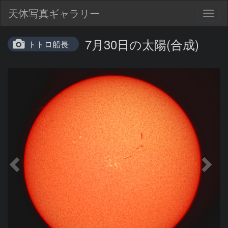
天体写真ギャラリー
Togg
navig
7月30日の太陽(合成)
トトロ船長