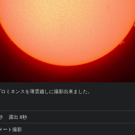
プロミネンスを薄雲越しに撮影出来ました。
9秒
露出 8秒
コリメート撮影