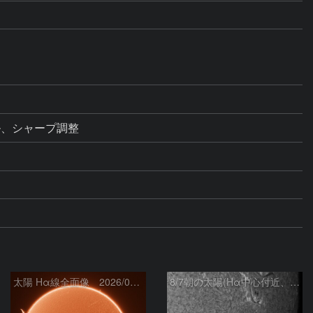
ル、シャープ調整
太陽 Hα線全面像 2026/08/07
8/7朝の太陽(Hα中心付近、4498、4502付近)