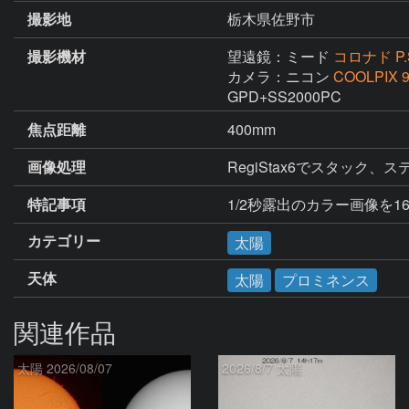
撮影地
栃木県佐野市
撮影機材
望遠鏡：ミード
コロナド P.S
カメラ：ニコン
COOLPIX 
GPD+SS2000PC
焦点距離
400mm
画像処理
RegiStax6でスタッ
特記事項
1/2秒露出のカラー画像を1
カテゴリー
太陽
天体
太陽
プロミネンス
関連作品
太陽 2026/08/07
2026/8/7 太陽