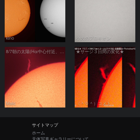
kino
小犬のプロキオン
8/7朝の太陽(Hα中心付近、プロミネンス)
★サージ３日間の変化★
Maki
（＾０＾）コメト
サイトマップ
ホーム
天体写真ギャラリーについて