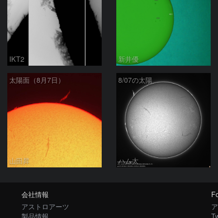
IKT2
新井優
太陽面（8月7日）
8/07の太陽
山田昇
ハム太
会社情報
Fo
アストロアーツ
ア
製品情報
Tw