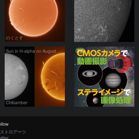
のくとす
Maki
PR
Sun in H-alpha on August 7, 2026
Chibamber
llow
ストロアーツ
itter