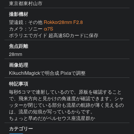
東京都東村山市
撮影機材
望遠鏡：その他
Rokkor28mm F2.8
カメラ：ソニー
α7S
ポラリエでガイド 超高速SDカードに保存
焦点距離
28mm
画像処理
KikuchiMagickで明合成 Pixiaで調整
特記事項
毎秒5コマで連射しているので、原板を確認すること
で、飛来方向と見かけの角速度が確認できます。シャ
ッターが閉じている部分も流星の航跡が薄く見えるの
は、流星の短痕が写っているからです。

ちょっと早めだがペルセウス座流星群か
カテゴリー