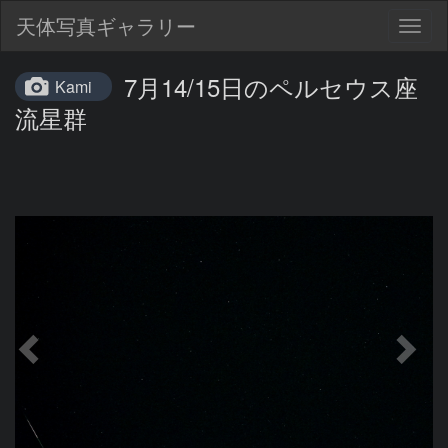
天体写真ギャラリー
Togg
navig
7月14/15日のペルセウス座
Kami
流星群