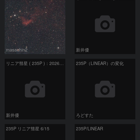
masachin2
新井優
リニア彗星 ( 235P )：2026/05/29
235P（LINEAR）の変化
新井優
ろどすた
235P リニア彗星 6/15
235P/LINEAR