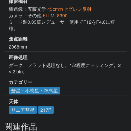
撮影機材
望遠鏡：五藤光学
45cmカセグレン反射
カメラ：その他
FLI ML8300
ミード製0.33倍レデューサー使用でF12をF4.6に短
縮。
焦点距離
2068mm
画像処理
ダーク、フラット処理なし。1/2程度にトリミング。2 
× 2 bin。
カテゴリー
彗星・小惑星・準惑星
天体
リニア彗星
217P
関連作品