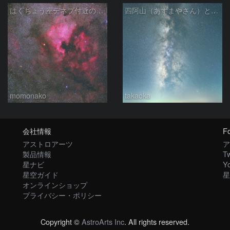
はくちょう座デネブ付近の空域 260720
四阿山（あずまやさん）と立ち昇る夏の銀河
momonako
takaoka
会社情報
Fo
アストロアーツ
ア
製品情報
Tw
星ナビ
Y
星空ガイド
星
オンラインショップ
プライバシー・ポリシー
Copyright ©
AstroArts Inc
. All rights reserved.