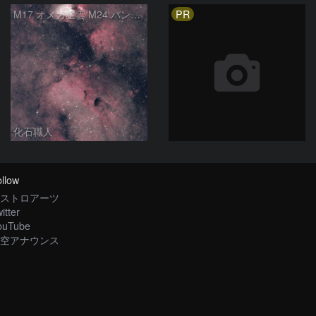
PR
M17 オメガ星雲 M24 バンビの横顔 いて座
化石職人
llow
ストロアーツ
itter
ouTube
空アナウンス