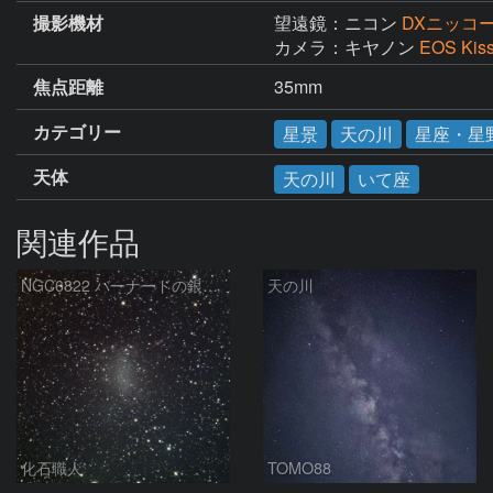
撮影機材
望遠鏡：ニコン
DXニッコー
カメラ：キヤノン
EOS Kiss
焦点距離
35mm
カテゴリー
星景
天の川
星座・星
天体
天の川
いて座
関連作品
NGC6822 バーナードの銀河 いて座
天の川
化石職人
TOMO88