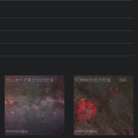
カシオペア座付近の空域 260720
IC1396付近の空域 260720
momonako
momonako