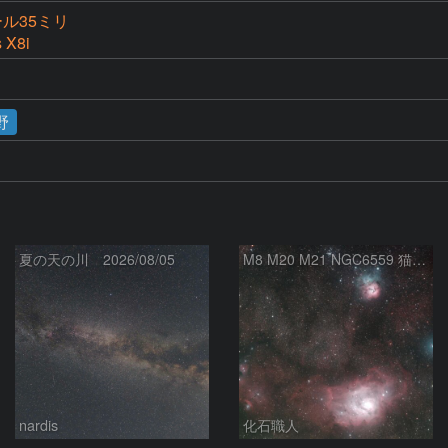
ル35ミリ
 X8i
野
夏の天の川 2026/08/05
M8 M20 M21 NGC6559 猫の手星雲 いて座
nardis
化石職人