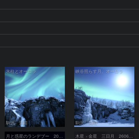
氷柱とオーロラ
峡谷照らす月、オーロラ
駒沢 満晴
駒沢 満晴
月と惑星のランデブー 2026/06/19
木星 金星 三日月 260618