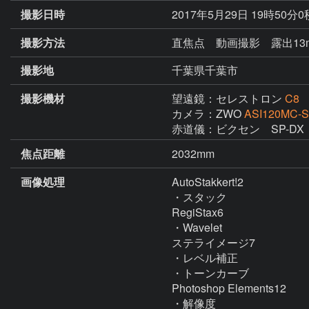
撮影日時
2017年5月29日 19時50分
撮影方法
直焦点 動画撮影 露出13m
撮影地
千葉県千葉市
撮影機材
望遠鏡：セレストロン
C8
カメラ：ZWO
ASI120MC-S
赤道儀：ビクセン　SP-DX
焦点距離
2032mm
画像処理
AutoStakkert!2

・スタック

RegiStax6

・Wavelet

ステライメージ7

・レベル補正

・トーンカーブ

Photoshop Elements12

・解像度
