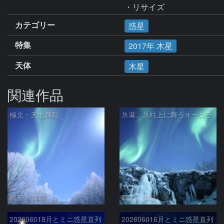
・リサイズ
カテゴリー
惑星
特集
2017年 木星
天体
木星
関連作品
極北・天地輝彩
氷瀑、氷柱上に舞うオーロラ
駒沢 満晴
駒沢 満晴
202606018月とミニ惑星直列
202606016月とミニ惑星直列