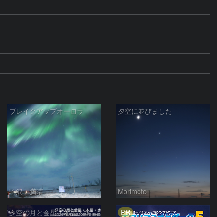
ブレイクアップオーロラ
夕空に並びました
駒沢 満晴
Morimoto
PR
夕空の月と金星・木星・水星の接近 2026/6/18