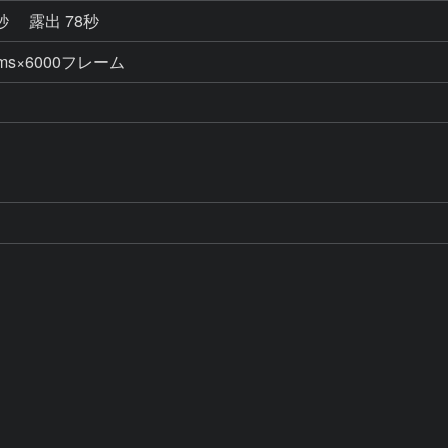
0秒
露出 78秒
s×6000フレーム