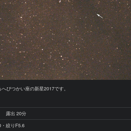
)によるへびつかい座の新星2017です。
秒
露出 20分
0・絞りF5.6