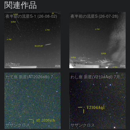
関連作品
夜半前の流星S-1 (26-08-02)
夜半前の流星S (26-07-28)
alphavir
alphavir
たて座 新星(AT2026stb) 7月14日 Seestar50
わし座 新星(V2104Aql) 7月9日 Seestar50
サザンクロス
サザンクロス