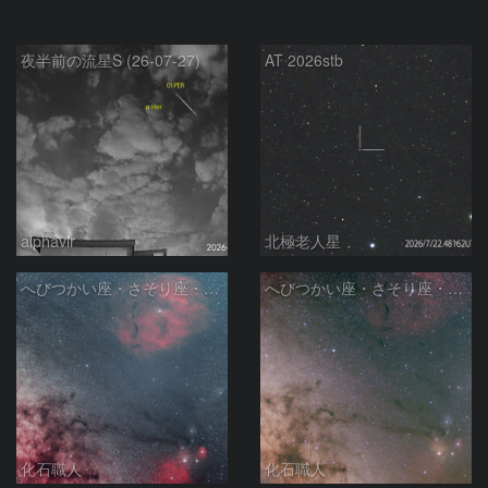
夜半前の流星S (26-07-27)
AT 2026stb
alphavir
北極老人星
へびつかい座・さそり座・いて座と天の川
へびつかい座・さそり座・いて座と天の川
化石職人
化石職人