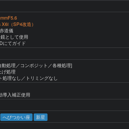
0mmF5.6
ss X6i（SP4改造）
　赤道儀

イド鏡として使用

CDにてガイド
自動処理／コンポジット／各種処理]

上げ処理

ト処理なし／トリミングなし
動導入補正使用
へびつかい座
新星