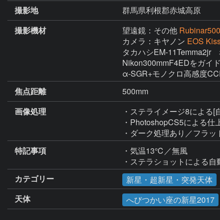
撮影地
群馬県利根郡赤城高原
撮影機材
望遠鏡：その他
Rubinar50
カメラ：キヤノン
EOS Ki
タカハシEM-11Temma2jr
Nikon300mmF4EDをガ
α-SGR+モノクロ高感度C
焦点距離
500mm
画像処理
・ステライメージ8による[
・PhotoshopCS5による仕
・ダーク処理あり／フラッ
特記事項
・気温13℃／無風

・ステラショットによる自
カテゴリー
新星・超新星・突発天体
天体
へびつかい座の新星2017