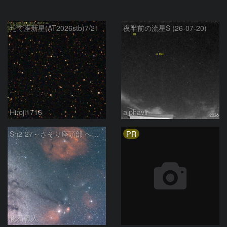
たて座新星(AT2026stb)7/21
夜半前の流星S (26-07-20)
Hiroji1716
alphavir
PR
Sh2-27～さそり座頭部 へびつかい座 さそり座
化石職人