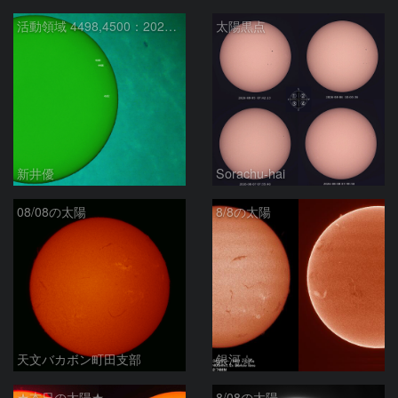
活動領域 4498,4500：2026/08/08
太陽黒点
新井優
Sorachu-hai
08/08の太陽
8/8の太陽
天文バカボン町田支部
銀河☆
★本日の太陽★
8/08の太陽