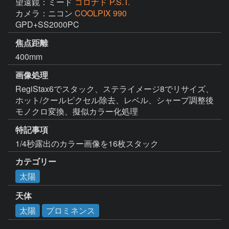
望遠鏡：ミード
コロナド P.S.T.
カメラ：ニコン
COOLPIX 990
GPD+SS2000PC
焦点距離
400mm
画像処理
RegiStax6でスタック、ステライメージ8でリサイズ、
ホット/クールピクセル除去、レベル、シャープ調整後
モノクロ変換、擬似カラー化処理
特記事項
1/4秒露出のカラー画像を16枚スタック
カテゴリー
太陽
天体
太陽
プロミネンス