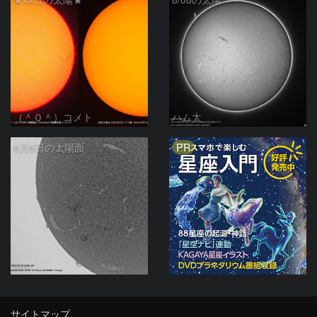
（＾０＾）コメト
ハム太
PR
8月8日の太陽面
ta-o
サイトマップ