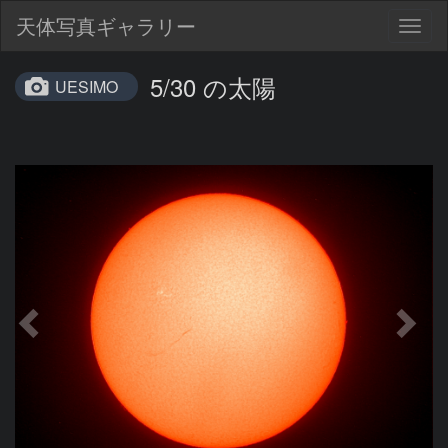
天体写真ギャラリー
Togg
navig
5/30 の太陽
UESIMO