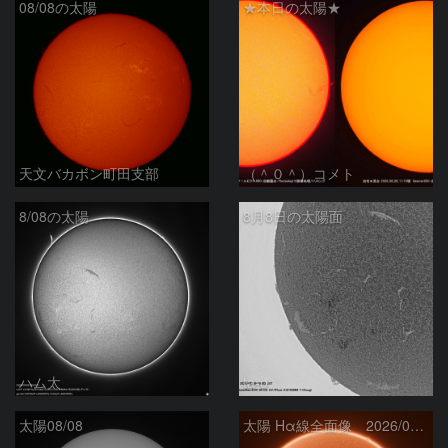
08/08の太陽
★本日の太陽★
天文バカボン町田支部
（＾０＾）コメト
8/08の太陽
8月8日の太陽面
ハム太
ta-o
太陽08/08
太陽 Hα線全面像 2026/08/08