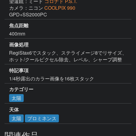
望遠鏡：ミード
コロナド P.S.T.
カメラ：ニコン
COOLPIX 990
GPD+SS2000PC
焦点距離
400mm
画像処理
RegiStax6でスタック、ステライメージ8でリサイズ、
ホット/クールピクセル除去、レベル、シャープ調整
特記事項
1/4秒露出のカラー画像を16枚スタック
カテゴリー
太陽
天体
太陽
プロミネンス
関連作品