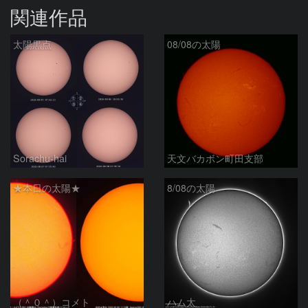
関連作品
太陽黒点
08/08の太陽
Sorachu-hai
天文バカボン町田支部
★本日の太陽★
8/08の太陽
（＾０＾）コメト
ハム太