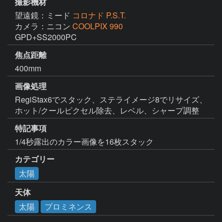
撮影機材
望遠鏡：ミード
コロナド P.S.T.
カメラ：ニコン
COOLPIX 990
GPD+SS2000PC
焦点距離
400mm
画像処理
RegiStax6でスタック、ステライメージ8でリサイズ、
ホット/クールピクセル除去、レベル、シャープ調整
特記事項
1/4秒露出のカラー画像を16枚スタック
カテゴリー
太陽
天体
太陽
プロミネンス