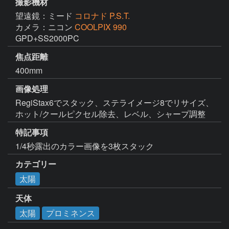
撮影機材
望遠鏡：ミード
コロナド P.S.T.
カメラ：ニコン
COOLPIX 990
GPD+SS2000PC
焦点距離
400mm
画像処理
RegiStax6でスタック、ステライメージ8でリサイズ、
ホット/クールピクセル除去、レベル、シャープ調整
特記事項
1/4秒露出のカラー画像を3枚スタック
カテゴリー
太陽
天体
太陽
プロミネンス