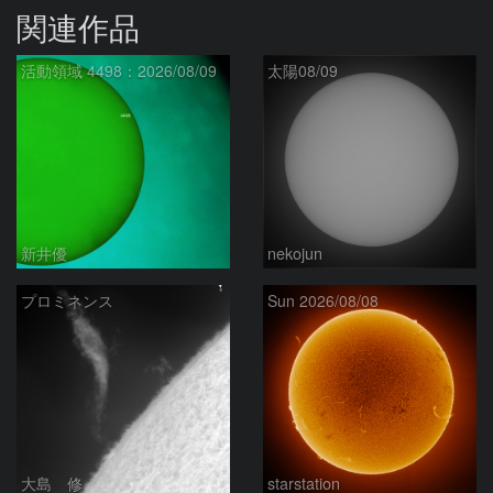
関連作品
活動領域 4498：2026/08/09
太陽08/09
新井優
nekojun
プロミネンス
Sun 2026/08/08
大島 修
starstation