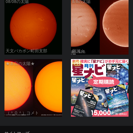
08/08の太陽
8/8の太陽
天文バカボン町田支部
銀河☆
PR
★本日の太陽★
（＾０＾）コメト
サイトマップ