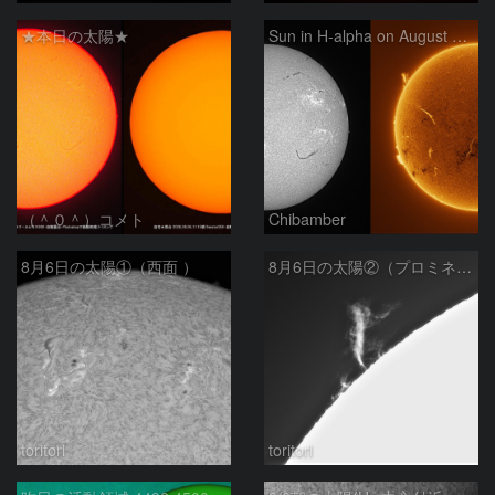
★本日の太陽★
Sun in H-alpha on August 6, 2026
（＾０＾）コメト
Chibamber
8月6日の太陽①（西面 ）
8月6日の太陽②（プロミネン北東縁 ）
toritori
toritori