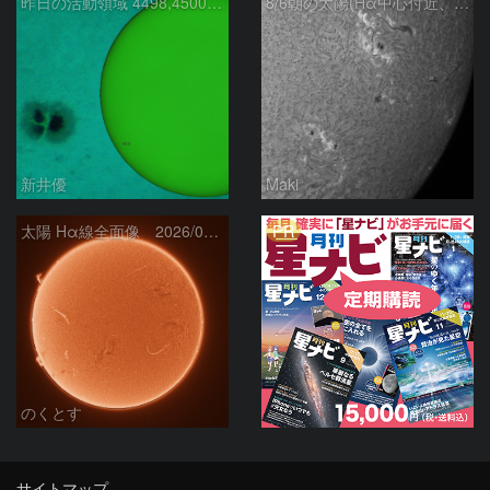
昨日の活動領域 4498,4500：2026/08/05
8/6朝の太陽(Hα中心付近、4498、4502付近)
新井優
Maki
PR
太陽 Hα線全面像 2026/08/06
のくとす
サイトマップ