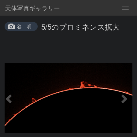
天体写真ギャラリー
Togg
navig
5/5のプロミネンス拡大
谷 明