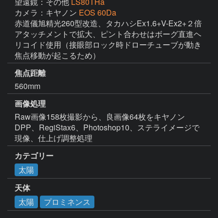
望遠鏡：その他
LS80THa
カメラ：キヤノン
EOS 60Da
赤道儀旭精光260型改造、タカハシEx1.6+V-Ex2+２倍
アタッチメントで拡大、ピント合わせはボーグ直進ヘ
リコイド使用（接眼部ロック時ドローチューブが動き
焦点移動が起こるため）
焦点距離
560mm
画像処理
Raw画像158枚撮影から、良画像64枚をキヤノン
DPP、RegiStax6、Photoshop10、ステライメージで
現像、仕上げ調整処理
カテゴリー
太陽
天体
太陽
プロミネンス