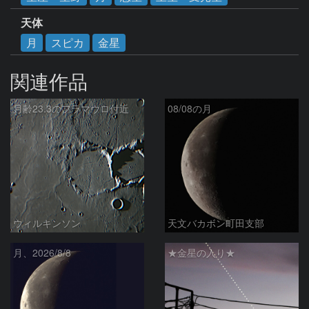
天体
月
スピカ
金星
関連作品
月齢23.3のフラマウロ付近
08/08の月
ウィルキンソン
天文バカボン町田支部
月、2026/8/8
★金星の入り★