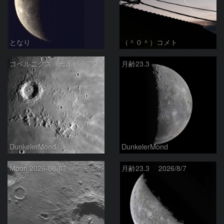
となり
（＾０＾）コメト
コペルニクス、カルパチア山脈付近
月齢23.3
DunkelerMond
DunkelerMond
Moon 2026-08-07
月齢23.3 2026/8/7