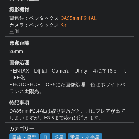
撮影機材
望遠鏡：ペンタックス
DA35mmF2.4AL
カメラ：ペンタックス
K-r
三脚
焦点距離
35mm
画像処理
PENTAX　Dijital　Camera　Utirity　４にて16ｂｉｔ
TIFF化、

PHOTOSHOP　CS5にた画像処理。色はホワイトバ
ランス太陽光。
特記事項
DA35mmF2.4ALは絞り開放だと、月にフレアが出て
しまいますが、F3.5まで絞れば消えます。
カテゴリー
星座・星野
月
惑星
重星・変光星