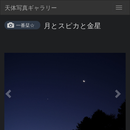
天体写真ギャラリー
Togg
navig
月とスピカと金星
一番栞☆