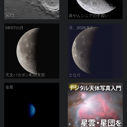
IKT2
政やんシニアの手習い
08/07の月
月、2026/8/7
天文バカボン町田支部
となり
PR
金星