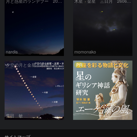
月と惑星のランデブー 2026/06/19
木星 金星 三日月 260618
nardis
momonako
PR
夕空の月と金星・木星・水星の接近 2026/6/18
豊田 敏
サイトマップ