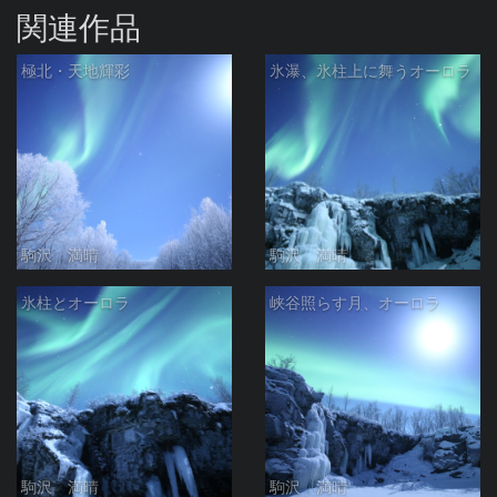
関連作品
極北・天地輝彩
氷瀑、氷柱上に舞うオーロラ
駒沢 満晴
駒沢 満晴
氷柱とオーロラ
峡谷照らす月、オーロラ
駒沢 満晴
駒沢 満晴