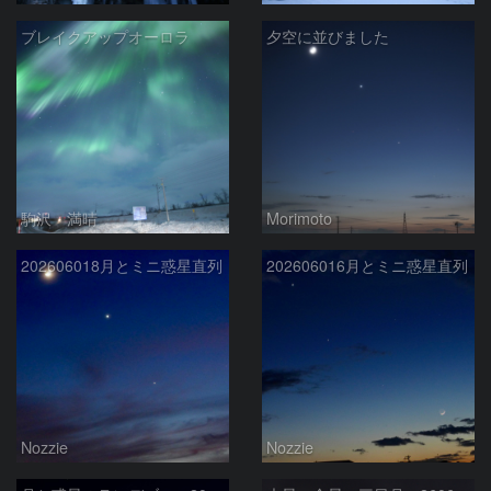
ブレイクアップオーロラ
夕空に並びました
駒沢 満晴
Morimoto
202606018月とミニ惑星直列
202606016月とミニ惑星直列
Nozzie
Nozzie