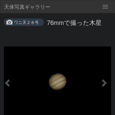
天体写真ギャラリー
Togg
navig
76mmで撮った木星
ワニ天２８号