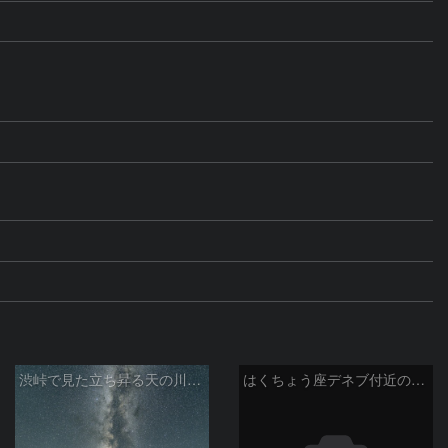
渋峠で見た立ち昇る天の川銀河
はくちょう座デネブ付近の空域 260720