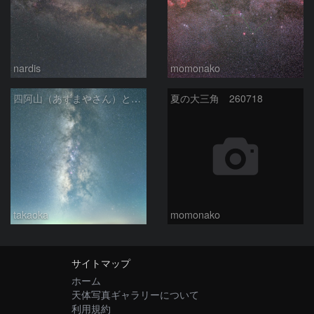
nardis
momonako
四阿山（あずまやさん）と立ち昇る夏の銀河
夏の大三角 260718
takaoka
momonako
サイトマップ
ホーム
天体写真ギャラリーについて
利用規約