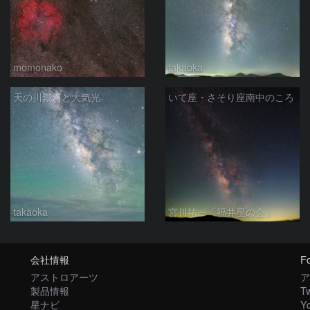
momonako
takaoka
天の川銀河と大気光
いて座・さそり座南中のころ
takaoka
宮川祐一「福井星の会」
会社情報
Fo
アストロアーツ
ア
製品情報
Tw
星ナビ
Y