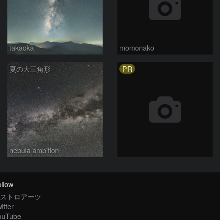
takaoka
momonako
PR
夏の大三角形
nebula ambition
llow
ストロアーツ
itter
ouTube