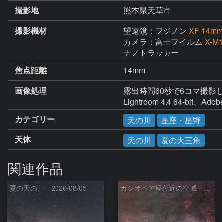
撮影地
熊本県天草市
撮影機材
望遠鏡：フジノン
XF 14mm 
カメラ：富士フイルム
X-M
ナノトラッカー
焦点距離
14mm
画像処理
露出時間60秒で6コマ撮影し
Lightroom 4.4 64-bit、
カテゴリー
天の川
星座・星野
天体
天の川
夏の大三角
関連作品
夏の天の川 2026/08/05
カシオペア座付近の空域 260720