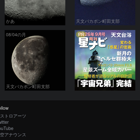
かあ
天文バカボン町田支部
PR
08/04の月
天文バカボン町田支部
llow
ストロアーツ
itter
ouTube
空アナウンス