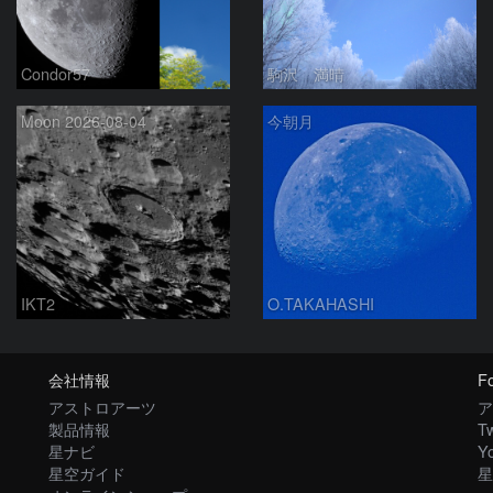
Condor57
駒沢 満晴
Moon 2026-08-04
今朝月
IKT2
O.TAKAHASHI
会社情報
Fo
アストロアーツ
ア
製品情報
Tw
星ナビ
Y
星空ガイド
星