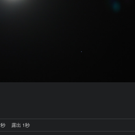
2秒
露出 1秒