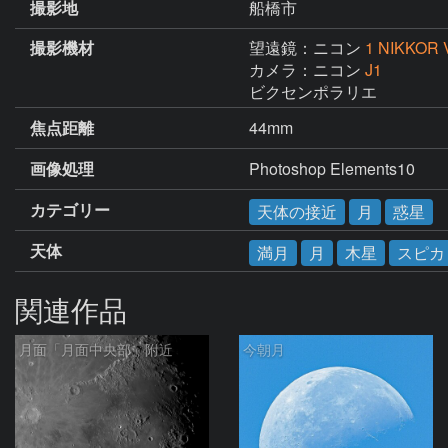
撮影地
船橋市
撮影機材
望遠鏡：ニコン
1 NIKKOR V
カメラ：ニコン
J1
ビクセンポラリエ
焦点距離
44mm
画像処理
Photoshop Elements10
カテゴリー
天体の接近
月
惑星
天体
満月
月
木星
スピカ
関連作品
月面「月面中央部」附近
今朝月