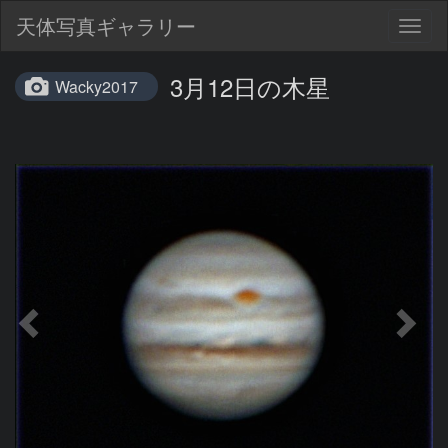
天体写真ギャラリー
Togg
navig
3月12日の木星
Wacky2017