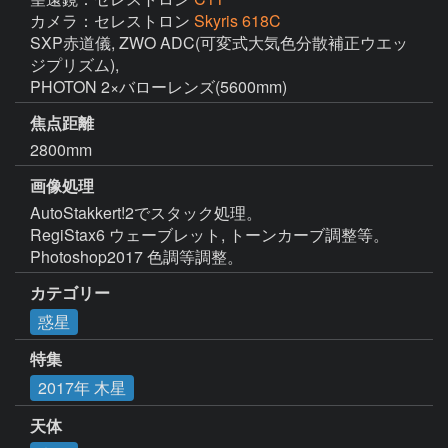
カメラ：セレストロン
Skyris 618C
SXP赤道儀, ZWO ADC(可変式大気色分散補正ウエッ
ジプリズム),

PHOTON 2×バローレンズ(5600mm)
焦点距離
2800mm
画像処理
AutoStakkert!2でスタック処理。

RegiStax6 ウェーブレット, トーンカーブ調整等。
Photoshop2017 色調等調整。
カテゴリー
惑星
特集
2017年 木星
天体