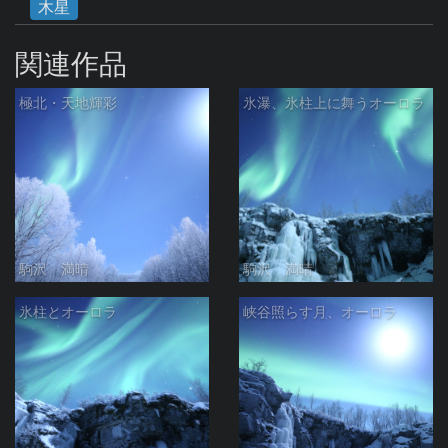
木星
関連作品
極北・天地輝彩
氷瀑、氷柱上に舞うオーロラ
駒沢 満晴
駒沢 満晴
氷柱とオーロラ
峡谷照らす月、オーロラ