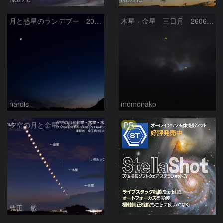
月と惑星のランデブー 2026/06/19
木星 金星 三日月 260618
nardis
momonako
PR
夕空の月と金星・木星・水星の接近 2026/6/18
豊田 敏