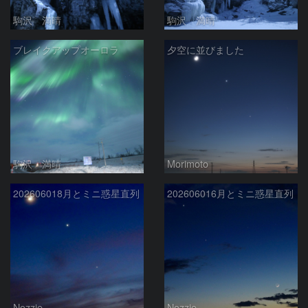
駒沢 満晴
駒沢 満晴
ブレイクアップオーロラ
夕空に並びました
駒沢 満晴
Morimoto
202606018月とミニ惑星直列
202606016月とミニ惑星直列
Nozzie
Nozzie