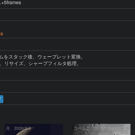
×5frames
Da
5フレームをスタック後、ウェーブレット変換。

調整、リサイズ、シャープフィルタ処理。
V
月、2026/8/8
コペルニクス、カルパチア山脈付近