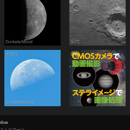
DunkelerMond
IKT2
PR
今朝月
O.TAKAHASHI
llow
ストロアーツ