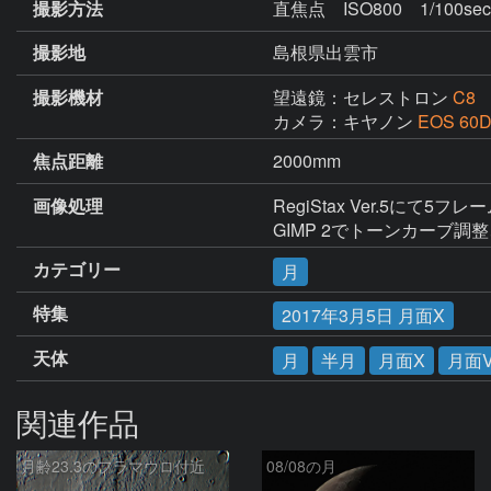
撮影方法
直焦点 ISO800 1/100sec.
撮影地
島根県出雲市
撮影機材
望遠鏡：セレストロン
C8
カメラ：キヤノン
EOS 60
焦点距離
2000mm
画像処理
RegiStax Ver.5にて
GIMP 2でトーンカーブ
カテゴリー
月
特集
2017年3月5日 月面X
天体
月
半月
月面X
月面
関連作品
月齢23.3のフラマウロ付近
08/08の月