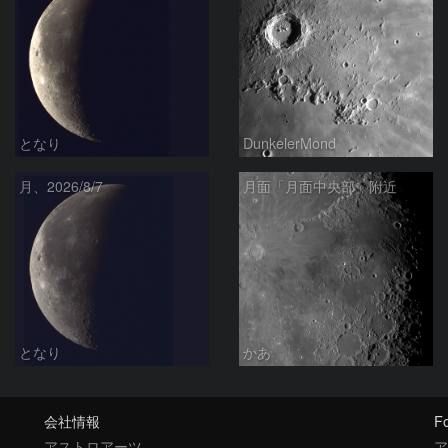
となり
DunkelerMond
月、2026/8/7
月面「月面中央部」附近
となり
かあ
会社情報
Fo
アストロアーツ
ア