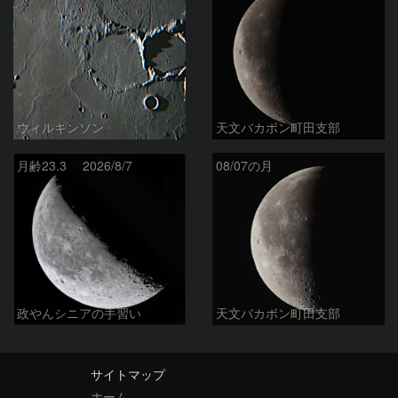
ウィルキンソン
天文バカボン町田支部
月齢23.3 2026/8/7
08/07の月
政やんシニアの手習い
天文バカボン町田支部
サイトマップ
ホーム