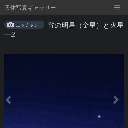
天体写真ギャラリー
Togg
navig
宵の明星（金星）と火星
エッチャン
―2