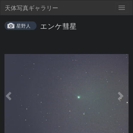
天体写真ギャラリー
Togg
navig
エンケ彗星
星野人