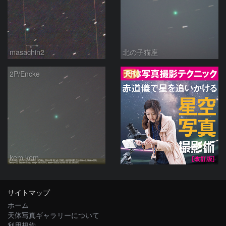
masachin2
北の子猫座
PR
2P/Encke
kem.kem
サイトマップ
ホーム
天体写真ギャラリーについて
利用規約