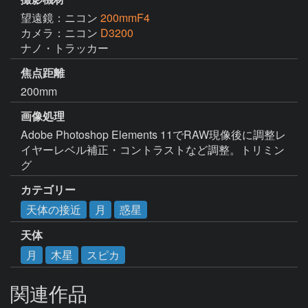
望遠鏡：ニコン
200mmF4
カメラ：ニコン
D3200
ナノ・トラッカー
焦点距離
200mm
画像処理
Adobe Photoshop Elements 11でRAW現像後に調整レ
イヤーレベル補正・コントラストなど調整。トリミン
グ
カテゴリー
天体の接近
月
惑星
天体
月
木星
スピカ
関連作品