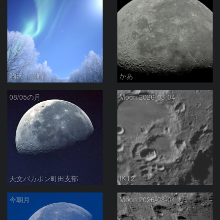
駒沢 満晴
かあ
08/05の月
Moon 2026-08-04
天文バカボン町田支部
IKT2
今朝月
Moon 2026-08-04