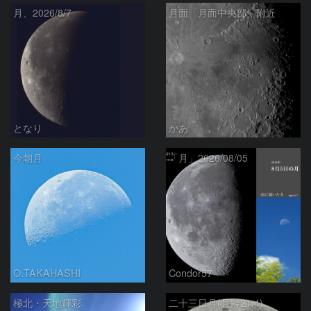
月、2026/8/7
月面「月面中央部」附近
となり
かあ
今朝月
「月」2026/08/05
O.TAKAHASHI
Condor57
極北・天地輝彩
二十三日月(月齢21.4)