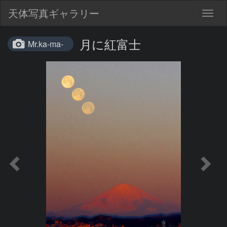
天体写真ギャラリー
Togg
navig
月に紅富士
Mr.ka-ma-