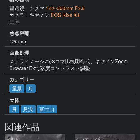
望遠鏡：シグマ
120~300mm F2.8
カメラ：キヤノン
EOS Kiss X4
三脚
焦点距離
120mm
画像処理
ステライメージ7で3コマ比較明合成、キヤノンZoom 
Browser Exで彩度コントラスト調整
カテゴリー
星景
月
天体
月
月没
富士山
関連作品
マルト
ヘシオドスA