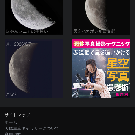
政やんシニアの手習い
天文バカボン町田支部
PR
月、2026/8/7
となり
サイトマップ
ホーム
天体写真ギャラリーについて
利用規約