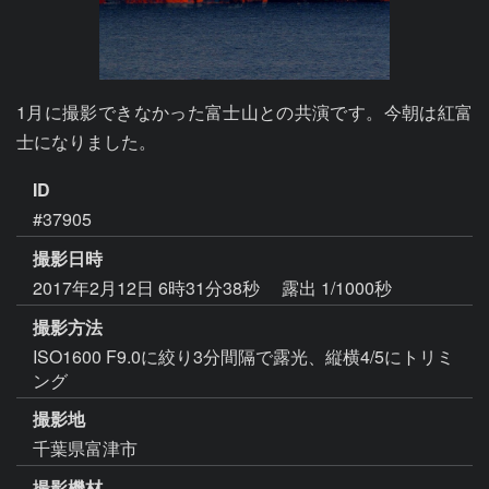
1月に撮影できなかった富士山との共演です。今朝は紅富
士になりました。
ID
#37905
撮影日時
2017年2月12日 6時31分38秒
露出 1/1000秒
撮影方法
ISO1600 F9.0に絞り3分間隔で露光、縦横4/5にトリミ
ング
撮影地
千葉県富津市
撮影機材