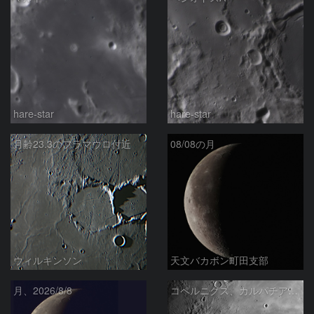
hare-star
hare-star
月齢23.3のフラマウロ付近
08/08の月
ウィルキンソン
天文バカボン町田支部
月、2026/8/8
コペルニクス、カルパチア山脈付近