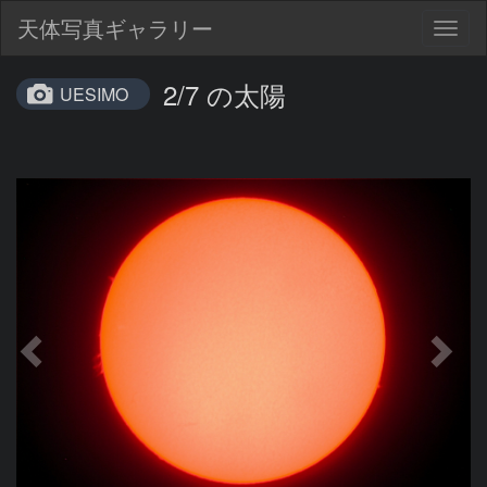
天体写真ギャラリー
Togg
navig
2/7 の太陽
UESIMO