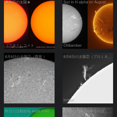
★本日の太陽★
Sun in H-alpha on August 6, 2026
（＾０＾）コメト
Chibamber
8月6日の太陽①（西面 ）
8月6日の太陽②（プロミネン北東縁 ）
toritori
toritori
昨日の活動領域 4498,4500：2026/08/05
8/6朝の太陽(Hα中心付近、4498、4502付近)