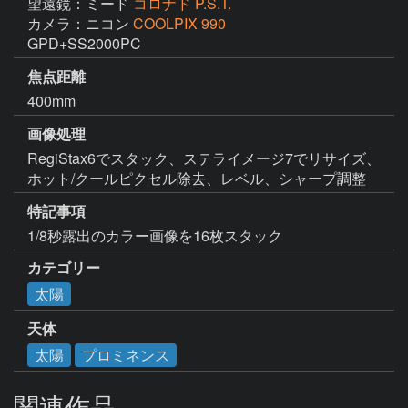
望遠鏡：ミード
コロナド P.S.T.
カメラ：ニコン
COOLPIX 990
GPD+SS2000PC
焦点距離
400mm
画像処理
RegiStax6でスタック、ステライメージ7でリサイズ、
ホット/クールピクセル除去、レベル、シャープ調整
特記事項
1/8秒露出のカラー画像を16枚スタック
カテゴリー
太陽
天体
太陽
プロミネンス
関連作品