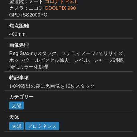
望遠鏡：ミード
コロナド P.S.T.
カメラ：ニコン
COOLPIX 990
GPD+SS2000PC
焦点距離
400mm
画像処理
RegiStax6でスタック、ステライメージ7でリサイズ、
ホット/クールピクセル除去、レベル、シャープ調整、
擬似カラー化処理
特記事項
1/8秒露出の喪に黒画像を16枚スタック
カテゴリー
太陽
天体
太陽
プロミネンス