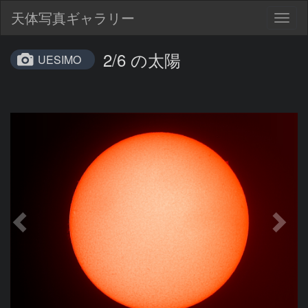
天体写真ギャラリー
Togg
navig
2/6 の太陽
UESIMO