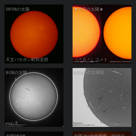
08/08の太陽
★本日の太陽★
天文バカボン町田支部
（＾０＾）コメト
8/08の太陽
8月8日の太陽面
ハム太
ta-o
太陽08/08
太陽 Hα線全面像 2026/08/08