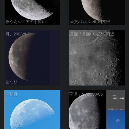
政やんシニアの手習い
天文バカボン町田支部
月、2026/8/7
月面「月面中央部」附近
となり
かあ
今朝月
「月」2026/08/05