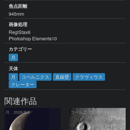
焦点距離
945mm
画像処理
RegiStax6

Photoshop Elements10
カテゴリー
月
天体
月
コペルニクス
直線壁
クラヴィウス
クレーター
関連作品
月、2026/8/8
コペルニクス、カルパチア山脈付近