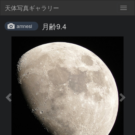
天体写真ギャラリー
Togg
navig
月齢9.4
amnesi