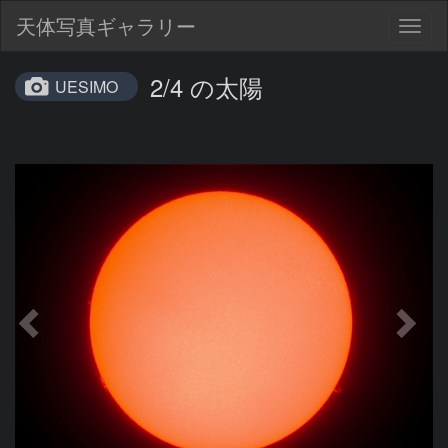
天体写真ギャラリー
Togg
navig
2/4 の太陽
UESIMO