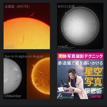
太陽面（8月7日）
8/07の太陽
山田昇
ハム太
PR
Sun in H-alpha on August 7, 2026
Chibamber