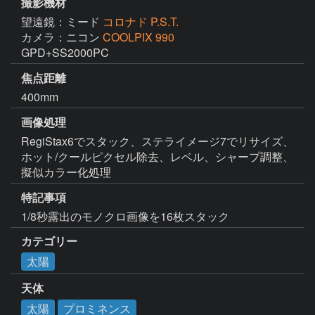
撮影機材
望遠鏡：ミード
コロナド P.S.T.
カメラ：ニコン
COOLPIX 990
GPD+SS2000PC
焦点距離
400mm
画像処理
RegiStax6でスタック、ステライメージ7でリサイズ、
ホット/クールピクセル除去、レベル、シャープ調整、
擬似カラー化処理
特記事項
1/8秒露出のモノクロ画像を16枚スタック
カテゴリー
太陽
天体
太陽
プロミネンス