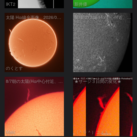
IKT2
新井優
太陽 Hα線全面像 2026/08/07
8/7朝の太陽(Hα中心付近、4498、4502付近)
のくとす
Maki
8/7朝の太陽(Hα中心付近、プロミネンス)
★サージ３日間の変化★
Maki
（＾０＾）コメト