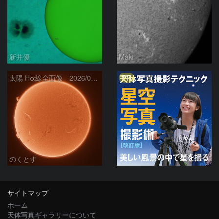
新井優
Maki
PR
太陽 Hα線全面像 2026/08/06
のくとす
サイトマップ
ホーム
天体写真ギャラリーについて