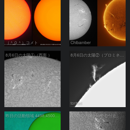
（＾０＾）コメト
Chibamber
8月6日の太陽①（西面 ）
8月6日の太陽②（プロミネン北東縁 ）
toritori
toritori
昨日の活動領域 4498,4500：2026/08/05
8/6朝の太陽(Hα中心付近、4498、4502付近)