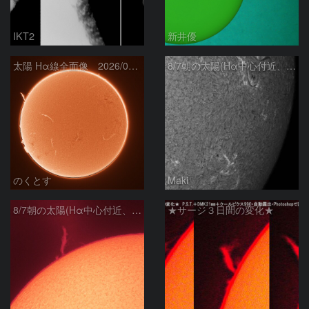
IKT2
新井優
太陽 Hα線全面像 2026/08/07
8/7朝の太陽(Hα中心付近、4498、4502付近)
のくとす
Maki
8/7朝の太陽(Hα中心付近、プロミネンス)
★サージ３日間の変化★