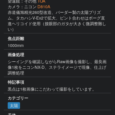
望遠鏡：その他
TOA
カメラ：ニコン
D810A
赤道儀旭精光260型改造、バーダー製の太陽プリズ
ム、タカハシV-Ex2で拡大、ピント合わせはボーグ直
進ヘリコイド使用（接眼部のガタが大きく微調整難し
い）
焦点距離
1000mm
画像処理
シーイングを確認しながらRaw画像を撮影し、最良画
像1枚をニコンNX-D、ステライメージで現像、仕上げ
調整処理
特記事項
黒点は1枚画像にこだわって撮影をしています。
カテゴリー
太陽