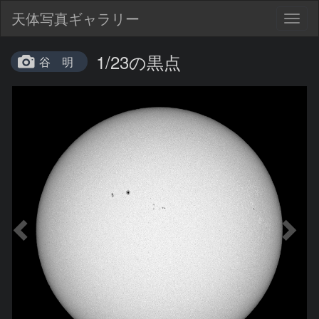
天体写真ギャラリー
Togg
navig
1/23の黒点
谷 明