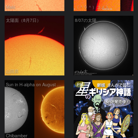
Maki
（＾０＾）コメト
太陽面（8月7日）
8/07の太陽
山田昇
ハム太
PR
Sun in H-alpha on August 7, 2026
Chibamber