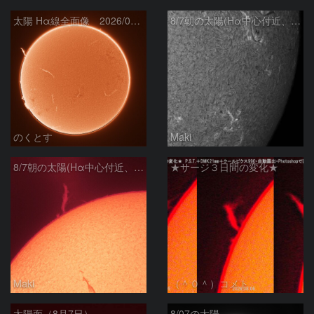
太陽 Hα線全面像 2026/08/07
8/7朝の太陽(Hα中心付近、4498、4502付近)
のくとす
Maki
8/7朝の太陽(Hα中心付近、プロミネンス)
★サージ３日間の変化★
Maki
（＾０＾）コメト
太陽面（8月7日）
8/07の太陽