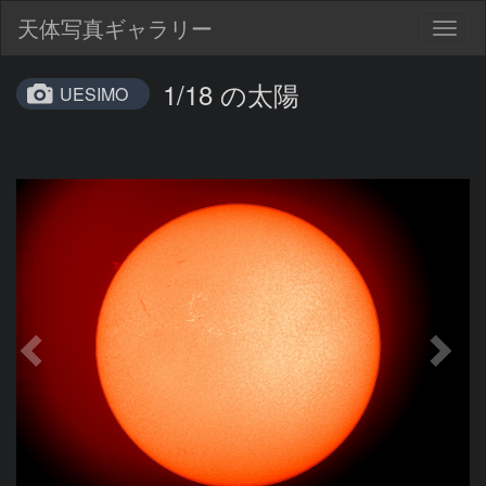
天体写真ギャラリー
Togg
navig
1/18 の太陽
UESIMO