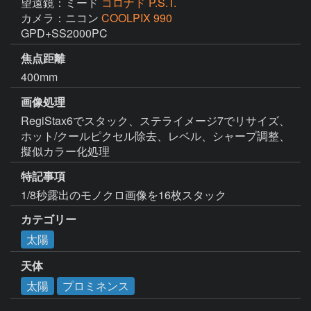
望遠鏡：ミード
コロナド P.S.T.
カメラ：ニコン
COOLPIX 990
GPD+SS2000PC
焦点距離
400mm
画像処理
RegiStax6でスタック、ステライメージ7でリサイズ、
ホット/クールピクセル除去、レベル、シャープ調整、
擬似カラー化処理
特記事項
1/8秒露出のモノクロ画像を16枚スタック
カテゴリー
太陽
天体
太陽
プロミネンス