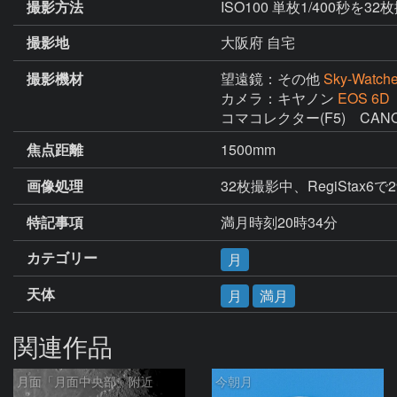
撮影方法
ISO100 単枚1/400秒を32
撮影地
大阪府 自宅
撮影機材
望遠鏡：その他
Sky-Watch
カメラ：キヤノン
EOS 6D
コマコレクター(F5)　CANO
焦点距離
1500mm
画像処理
32枚撮影中、RegiStax6
特記事項
満月時刻20時34分
カテゴリー
月
天体
月
満月
関連作品
月面「月面中央部」附近
今朝月