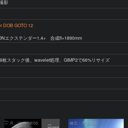
枚撮影
er DOB GOTO 12
Nエクステンダー1.4×　合成fl=1890mm
で29枚スタック後、wavelet処理、GIMP2で66%リサイズ
「月」2026/08/05
極北・天地輝彩