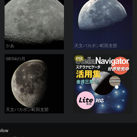
かあ
天文バカボン町田支部
PR
08/04の月
天文バカボン町田支部
llow