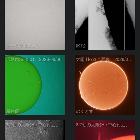
小犬のプロキオン
IKT2
活動領域 4501：2026/08/06
太陽 Hα線全面像 2026/08/07
新井優
のくとす
8/7朝の太陽(Hα中心付近、4498、4502付近)
8/7朝の太陽(Hα中心付近、プロミネンス)