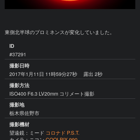
東側北半球のプロミネンスが変化していました。
ID
#37291
撮影日時
2017年1月11日 11時59分27秒
露出 2秒
撮影方法
ISO400 F6.3 LV20mm コリメート撮影
撮影地
栃木県佐野市
撮影機材
望遠鏡：ミード
コロナド P.S.T.
カメラ：ニコン
COOLPIX 990