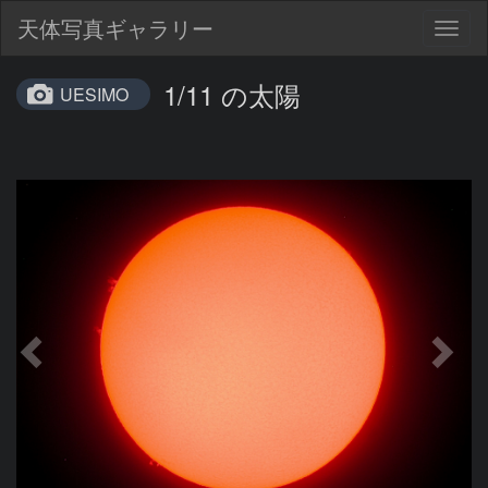
天体写真ギャラリー
Togg
navig
1/11 の太陽
UESIMO