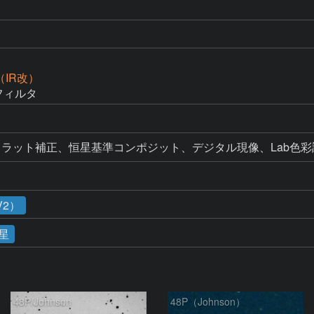
D（IR改）
2フィルタ
フラット補正、恒星基準コンポジット、デジタル現像、Lab色彩
V2）
星
48P/Johnson
48P（Johnson）