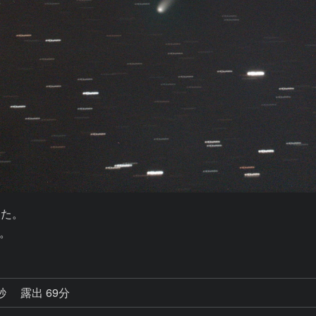
た。

。
0秒
露出 69分