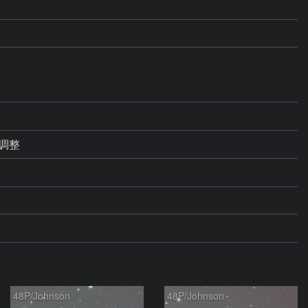
調整
48P/Johnson
48P/Johnson