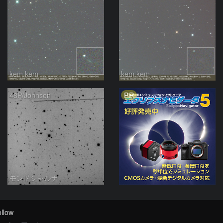
kem.kem
kem.kem
PR
48P/Johnson
モンドシャルナ
llow