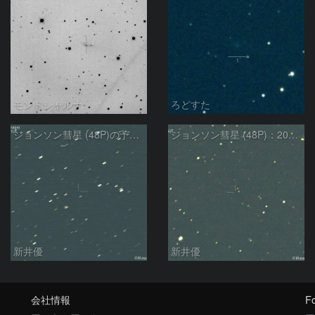
モンドシャルナ
ろどすた
ジョンソン彗星 (48P)の予報位置：2024/08/26
ジョンソン彗星 (48P)：2024/08/11
新井優
新井優
会社情報
Fo