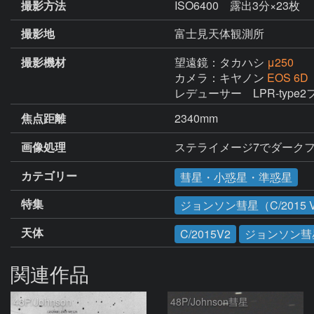
撮影方法
ISO6400 露出3分×23枚
撮影地
富士見天体観測所
撮影機材
望遠鏡：タカハシ
μ250
カメラ：キヤノン
EOS 6
レデューサー　LPR-type
焦点距離
2340mm
画像処理
ステライメージ7でダーク
カテゴリー
彗星・小惑星・準惑星
特集
ジョンソン彗星（C/2015 
天体
C/2015V2
ジョンソン彗
関連作品
48P/Johnson
48P/Johnson彗星